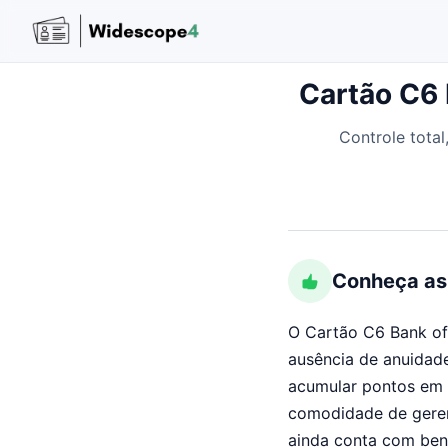
Cartão C6 
Search the site
Controle total
Search for:
Press Enter to search or ESC to close.
Conheça as
O Cartão C6 Bank ofe
ausência de anuidade
acumular pontos em 
comodidade de gerenc
ainda conta com ben