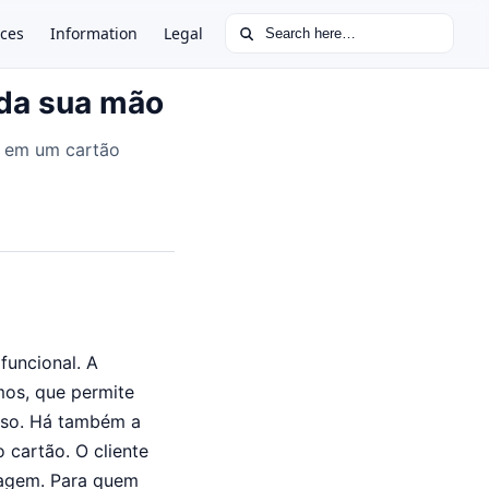
Search for:
ces
Information
Legal
 da sua mão
so em um cartão
funcional. A
mos, que permite
sso. Há também a
 cartão. O cliente
iagem. Para quem