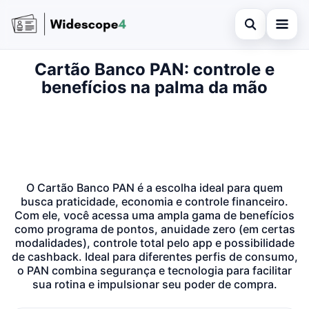
Open search
Cartão Banco PAN: controle e
Home
benefícios na palma da mão
Search the site
Credit Card
×
Search for:
Finances
Press Enter to search or ESC to close.
Information
O Cartão Banco PAN é a escolha ideal para quem
Legal
busca praticidade, economia e controle financeiro.
Com ele, você acessa uma ampla gama de benefícios
como programa de pontos, anuidade zero (em certas
modalidades), controle total pelo app e possibilidade
de cashback. Ideal para diferentes perfis de consumo,
o PAN combina segurança e tecnologia para facilitar
sua rotina e impulsionar seu poder de compra.